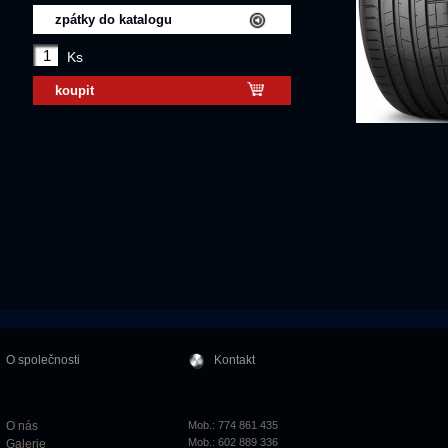
zpátky do katalogu
Ks
koupit
O společnosti
Kontakt
O nás
Mob.: 774 861 435
Mob.: 602 889 336
Galerie