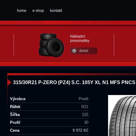
home
e-shop
kontakt
Nákladní
pneumatiky
detail
315/30R21 P-ZERO (PZ4) S.C. 105Y XL N1 MFS PNCS P
Výrobce
Pirelli
Ráfek
R21
Šířka
315
Profil
30
Cena
9 972 Kč