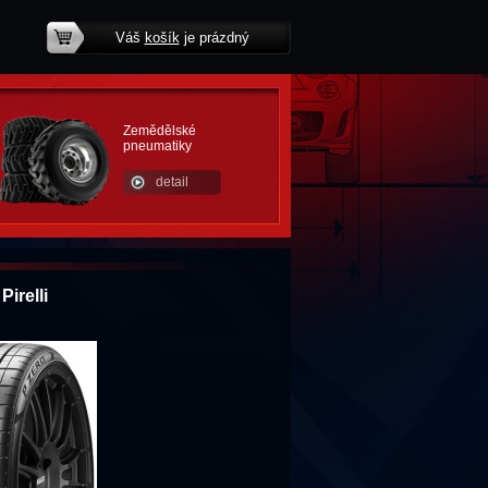
Váš
košík
je prázdný
potřebujete poradit?
Zemědělské
pneumatiky
detail
irelli