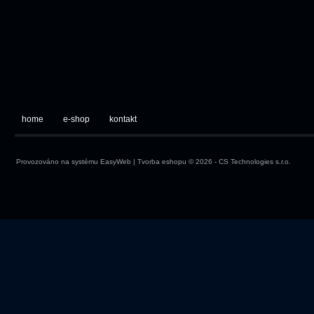
home
e-shop
kontakt
Provozováno na systému
EasyWeb
|
Tvorba eshopu
© 2026 - CS Technologies s.r.o.