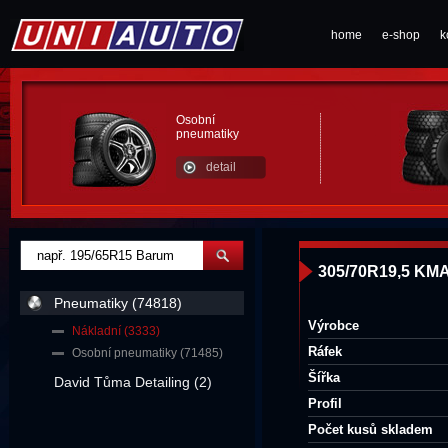
home
e-shop
k
Osobní
pneumatiky
detail
305/70R19,5 KM
Pneumatiky (74818)
Výrobce
Nákladní (3333)
Ráfek
Osobní pneumatiky (71485)
Šířka
David Tůma Detailing (2)
Profil
Počet kusů skladem