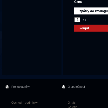
Cena
zpátky do katalogu
Ks
koupit
Pro zákazníky
O společnosti
Obchodní podmínky
O nás
Galerie