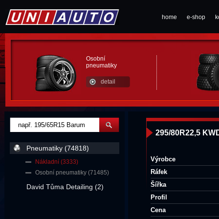
home
e-shop
k
Osobní
pneumatiky
detail
295/80R22,5 KW
Pneumatiky (74818)
Výrobce
Nákladní (3333)
Ráfek
Osobní pneumatiky (71485)
Šířka
David Tůma Detailing (2)
Profil
Cena