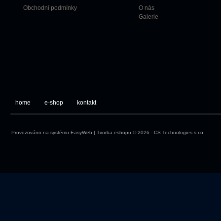
Obchodní podmínky
O nás
Galerie
home
e-shop
kontakt
Provozováno na systému
EasyWeb
|
Tvorba eshopu
© 2026 - CS Technologies s.r.o.