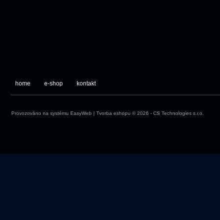
home
e-shop
kontakt
Provozováno na systému
EasyWeb
|
Tvorba eshopu
© 2026 - CS Technologies s.r.o.