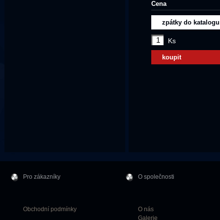
Cena
zpátky do katalogu
Ks
koupit
Pro zákazníky
O společnosti
Obchodní podmínky
O nás
Galerie