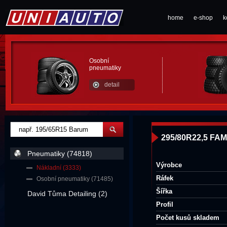
home
e-shop
k
Osobní
pneumatiky
detail
295/80R22,5 FAM
Pneumatiky (74818)
Výrobce
Nákladní (3333)
Ráfek
Osobní pneumatiky (71485)
Šířka
David Tůma Detailing (2)
Profil
Počet kusů skladem