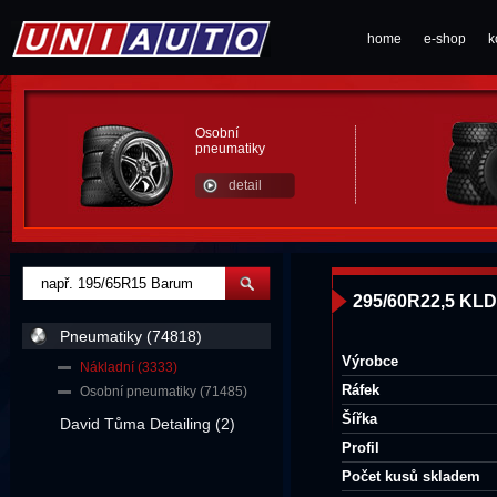
home
e-shop
k
Osobní
pneumatiky
detail
295/60R22,5 KL
Pneumatiky (74818)
Výrobce
Nákladní (3333)
Ráfek
Osobní pneumatiky (71485)
Šířka
David Tůma Detailing (2)
Profil
Počet kusů skladem