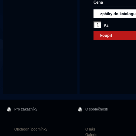
Cena
zpátky do katalogu
Ks
koupit
Pro zákazníky
O společnosti
Obchodní podmínky
O nás
Galerie