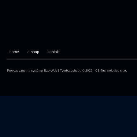
home
e-shop
kontakt
Provozováno na systému
EasyWeb
|
Tvorba eshopu
© 2026 - CS Technologies s.r.o.