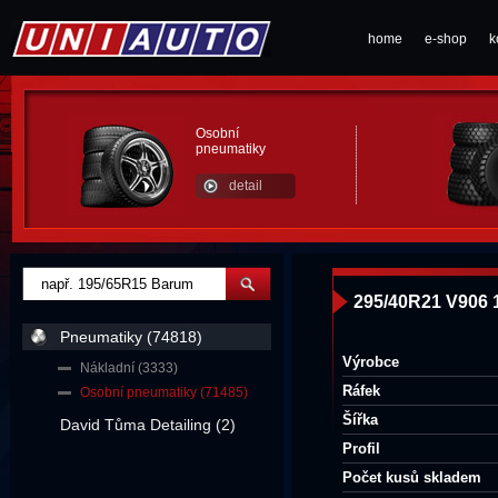
home
e-shop
k
Osobní
pneumatiky
detail
295/40R21 V906
Pneumatiky (74818)
Výrobce
Nákladní (3333)
Ráfek
Osobní pneumatiky (71485)
Šířka
David Tůma Detailing (2)
Profil
Počet kusů skladem