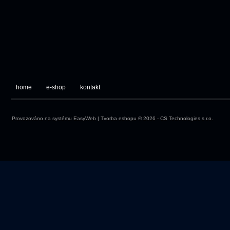
home
e-shop
kontakt
Provozováno na systému
EasyWeb
|
Tvorba eshopu
© 2026 - CS Technologies s.r.o.