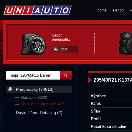
home
e-shop
k
Osobní
pneumatiky
detail
295/40R21 K137
Pneumatiky (74818)
Výrobce
Nákladní (3333)
Ráfek
Osobní pneumatiky (71485)
Šířka
David Tůma Detailing (2)
Profil
Počet kusů skladem