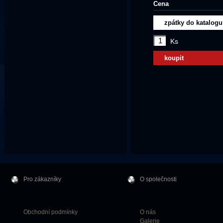
Cena
zpátky do katalogu
Ks
koupit
Pro zákazníky
O společnosti
Obchodní podmínky
O nás
Galerie