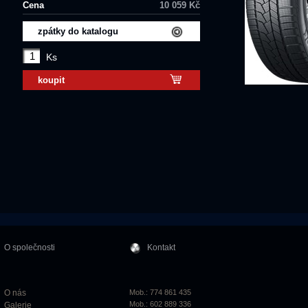
Cena
10 059 Kč
zpátky do katalogu
Ks
koupit
O společnosti
Kontakt
O nás
Mob.: 774 861 435
Mob.: 602 889 336
Galerie