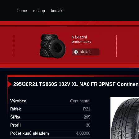
home
e-shop
kontakt
Nákladní
pneumatiky
detail
295/30R21 TS860S 102V XL NA0 FR 3PMSF Continent
Výrobce
Continental
Ráfek
R21
Šířka
295
Profil
30
Počet kusů skladem
4.00000