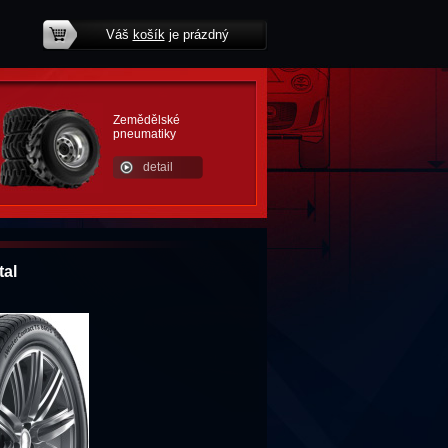
Váš
košík
je prázdný
potřebujete poradit?
Zemědělské
pneumatiky
detail
al