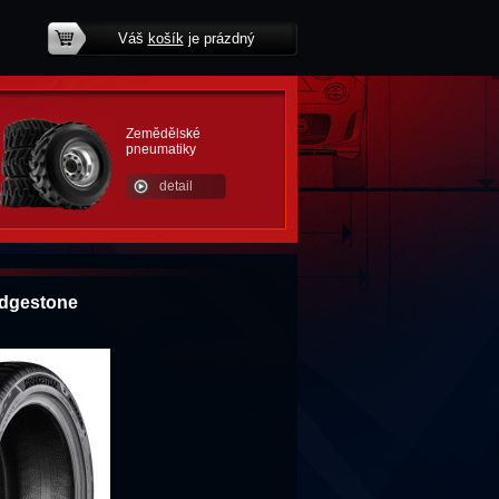
Váš
košík
je prázdný
potřebujete poradit?
Zemědělské
pneumatiky
detail
idgestone