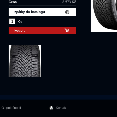
Cena
8 573 Kč
zpátky do katalogu
Ks
koupit
O společnosti
Kontakt