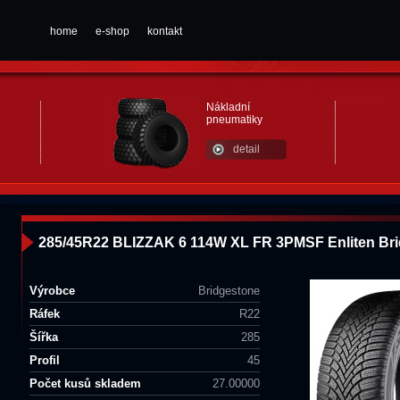
home
e-shop
kontakt
Nákladní
pneumatiky
detail
285/45R22 BLIZZAK 6 114W XL FR 3PMSF Enliten Br
Výrobce
Bridgestone
Ráfek
R22
Šířka
285
Profil
45
Počet kusů skladem
27.00000