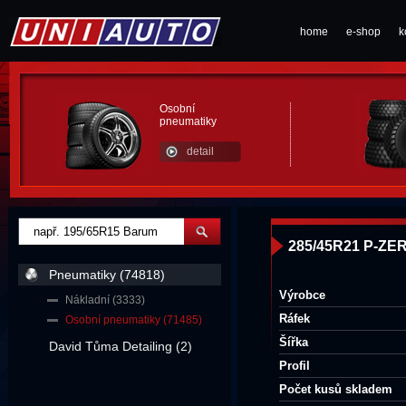
home
e-shop
k
Osobní
pneumatiky
detail
285/45R21 P-ZERO
Pneumatiky (74818)
Výrobce
Nákladní (3333)
Ráfek
Osobní pneumatiky (71485)
Šířka
David Tůma Detailing (2)
Profil
Počet kusů skladem