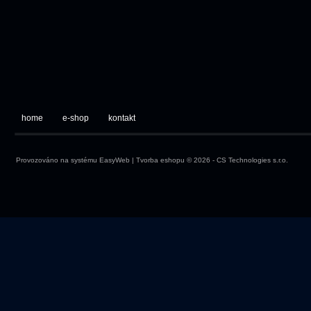
home
e-shop
kontakt
Provozováno na systému
EasyWeb
|
Tvorba eshopu
© 2026 - CS Technologies s.r.o.