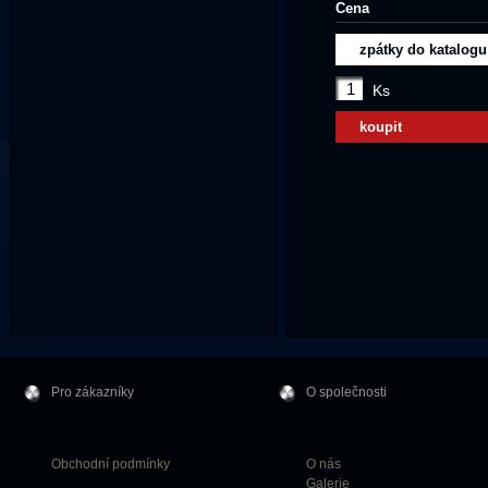
Cena
zpátky do katalogu
Ks
koupit
Pro zákazníky
O společnosti
Obchodní podmínky
O nás
Galerie