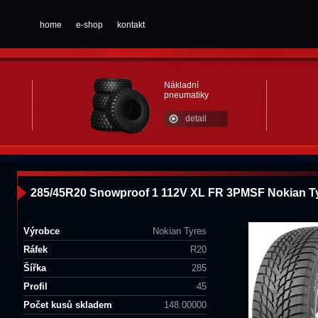
home
e-shop
kontakt
Nákladní
pneumatiky
detail
285/45R20 Snowproof 1 112V XL FR 3PMSF Nokian T
Výrobce
Nokian Tyres
Ráfek
R20
Šířka
285
Profil
45
Počet kusů skladem
148.00000