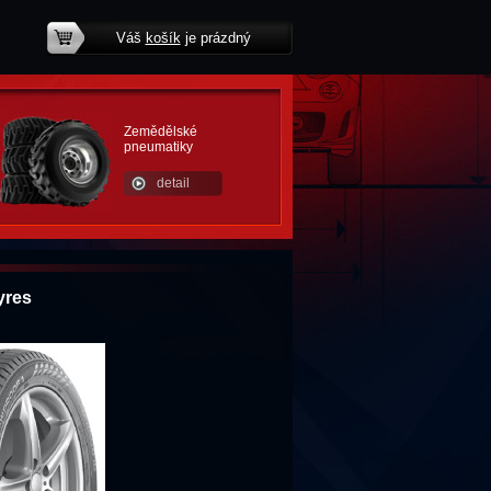
Váš
košík
je prázdný
potřebujete poradit?
Zemědělské
pneumatiky
detail
yres