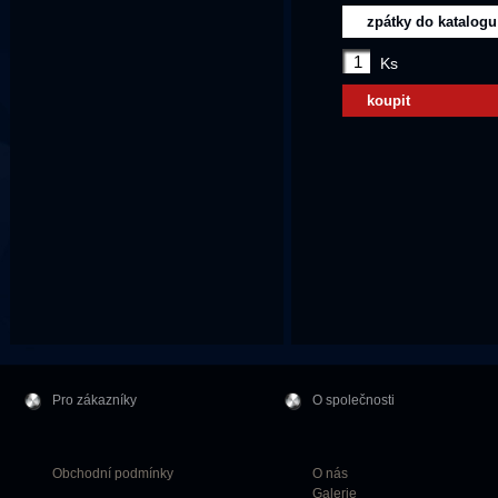
zpátky do katalogu
Ks
koupit
Pro zákazníky
O společnosti
Obchodní podmínky
O nás
Galerie