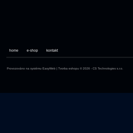
home
e-shop
kontakt
Provozováno na systému
EasyWeb
|
Tvorba eshopu
© 2026 - CS Technologies s.r.o.