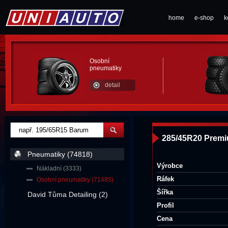
home
e-shop
k
Osobní
pneumatiky
detail
285/45R20 Premi
Pneumatiky (74818)
Výrobce
Nákladní (3333)
Ráfek
Osobní pneumatiky (71485)
Šířka
David Tůma Detailing (2)
Profil
Cena