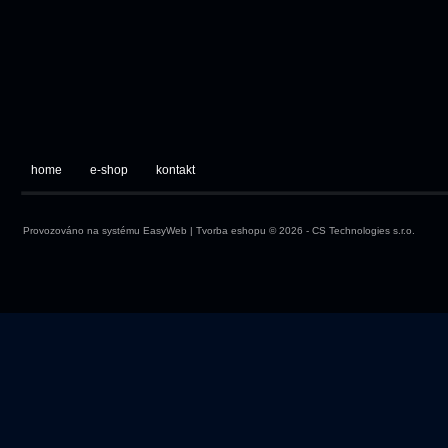
home
e-shop
kontakt
Provozováno na systému
EasyWeb
|
Tvorba eshopu
© 2026 - CS Technologies s.r.o.