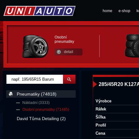
home
e-shop
k
Osobní
pneumatiky
detail
285/45R20 K127
Pneumatiky (74818)
Výrobce
Nákladní (3333)
Ráfek
Osobní pneumatiky (71485)
Šířka
David Tůma Detailing (2)
Profil
Cena