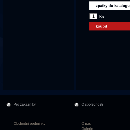
zpátky do katalogu
Ks
koupit
Pro zákazníky
O společnosti
Obchodní podmínky
O nás
Galerie