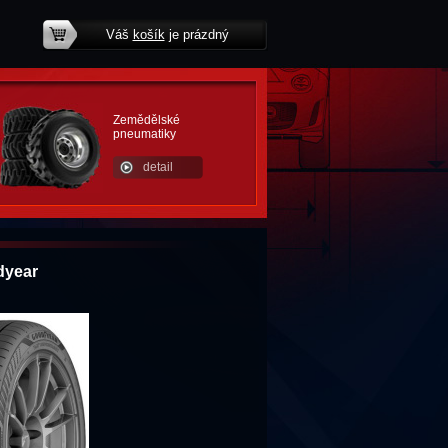
Váš
košík
je prázdný
potřebujete poradit?
Zemědělské
pneumatiky
detail
dyear