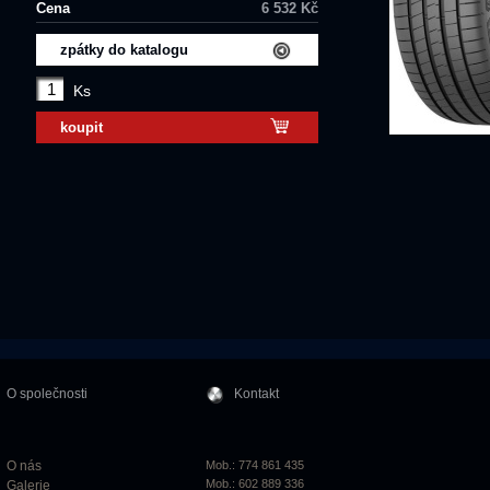
Cena
6 532 Kč
zpátky do katalogu
Ks
koupit
O společnosti
Kontakt
O nás
Mob.: 774 861 435
Mob.: 602 889 336
Galerie