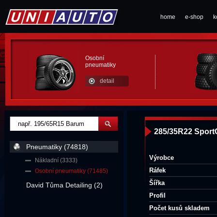
home
e-shop
k
Osobní
pneumatiky
detail
285/35R22 SportC
Pneumatiky (74818)
Výrobce
Nákladní (3333)
Ráfek
Osobní pneumatiky (71485)
Šířka
David Tůma Detailing (2)
Profil
Počet kusů skladem