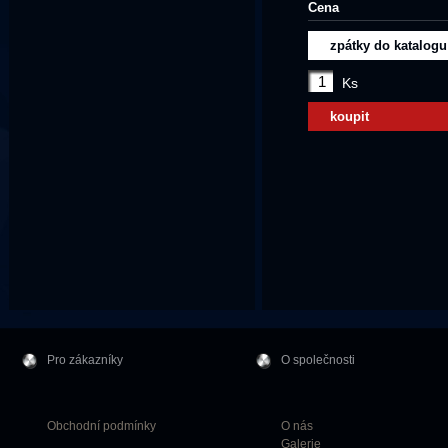
Cena
zpátky do katalogu
Ks
koupit
Pro zákazníky
O společnosti
Obchodní podmínky
O nás
Galerie