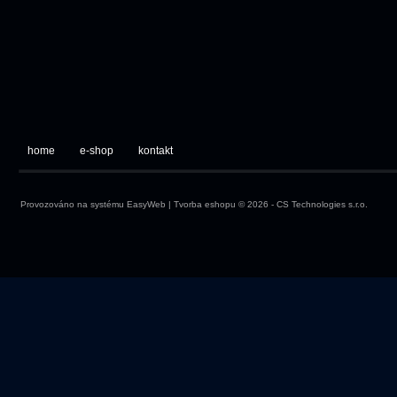
home
e-shop
kontakt
Provozováno na systému
EasyWeb
|
Tvorba eshopu
© 2026 - CS Technologies s.r.o.