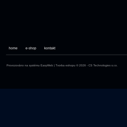
home
e-shop
kontakt
Provozováno na systému
EasyWeb
|
Tvorba eshopu
© 2026 - CS Technologies s.r.o.