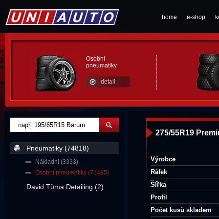
home
e-shop
k
Osobní
pneumatiky
detail
275/55R19 Premi
Pneumatiky (74818)
Výrobce
Nákladní (3333)
Ráfek
Osobní pneumatiky (71485)
Šířka
David Tůma Detailing (2)
Profil
Počet kusů skladem