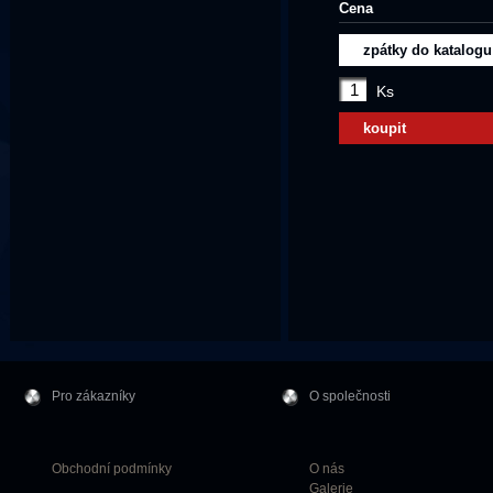
Cena
zpátky do katalogu
Ks
koupit
Pro zákazníky
O společnosti
Obchodní podmínky
O nás
Galerie