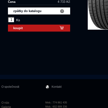
Cena
4 733 Kč
zpátky do katalogu
Ks
koupit
O společnosti
Kontakt
O nás
Mob.: 774 861 435
Mob.: 602 889 336
Galerie