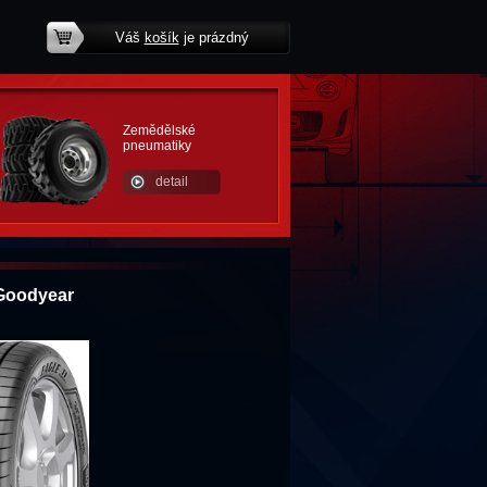
Váš
košík
je prázdný
potřebujete poradit?
Zemědělské
pneumatiky
detail
Goodyear