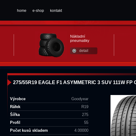
home
e-shop
kontakt
Nákladní
pneumatiky
detail
275/55R19 EAGLE F1 ASYMMETRIC 3 SUV 111W FP 
Výrobce
Goodyear
Ráfek
R19
Šířka
275
Profil
55
Počet kusů skladem
4.00000