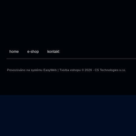
home
e-shop
kontakt
Provozováno na systému
EasyWeb
|
Tvorba eshopu
© 2026 - CS Technologies s.r.o.