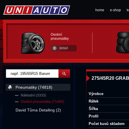
home
e-shop
k
Osobní
pneumatiky
detail
275/45R20 GRAB
Pneumatiky (74818)
Výrobce
Nákladní (3333)
Ráfek
Osobní pneumatiky (71485)
Šířka
David Tůma Detailing (2)
Profil
Počet kusů skladem