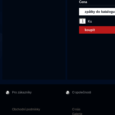
Cena
zpátky do katalogu
Ks
koupit
Pro zákazníky
O společnosti
Obchodní podmínky
O nás
Galerie