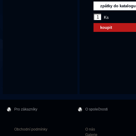
zpátky do katalogu
Ks
koupit
Pro zákazníky
O společnosti
Obchodní podmínky
O nás
Galerie