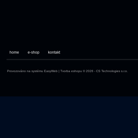
home
e-shop
kontakt
Provozováno na systému
EasyWeb
|
Tvorba eshopu
© 2026 - CS Technologies s.r.o.