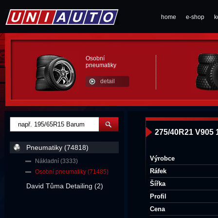
home
e-shop
k
Osobní
pneumatiky
detail
275/40R21 V905
Pneumatiky (74818)
Výrobce
Nákladní (3333)
Ráfek
Osobní pneumatiky (71485)
Šířka
David Tůma Detailing (2)
Profil
Cena