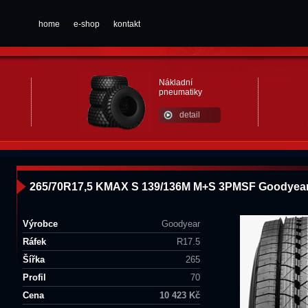
home
e-shop
kontakt
Nákladní
pneumatiky
detail
265/70R17,5 KMAX S 139/136M M+S 3PMSF Goodyea
Výrobce
Goodyear
Ráfek
R17.5
Šířka
265
Profil
70
Cena
10 423 Kč