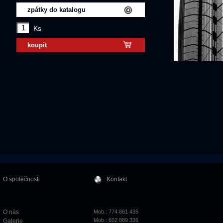
zpátky do katalogu
Ks
koupit
O společnosti
Kontakt
O nás
Mob.: 774 861 435
Mob.: 602 889 336
Galerie