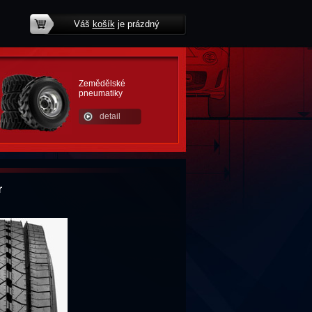
Váš
košík
je prázdný
potřebujete poradit?
Zemědělské
pneumatiky
detail
r