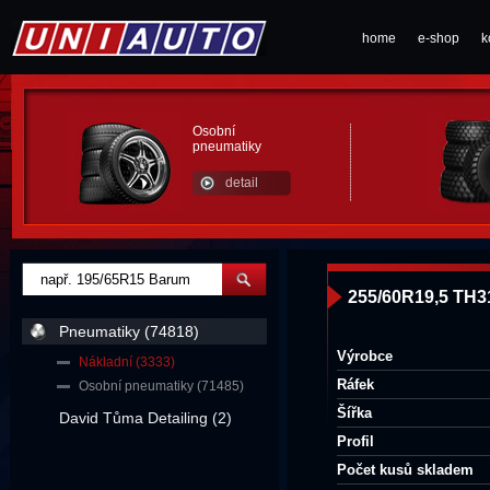
home
e-shop
k
Osobní
pneumatiky
detail
255/60R19,5 TH
Pneumatiky (74818)
Výrobce
Nákladní (3333)
Ráfek
Osobní pneumatiky (71485)
Šířka
David Tůma Detailing (2)
Profil
Počet kusů skladem