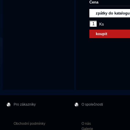
Cena
zpátky do katalogu
Ks
koupit
Pro zákazníky
O společnosti
Obchodní podmínky
O nás
Galerie