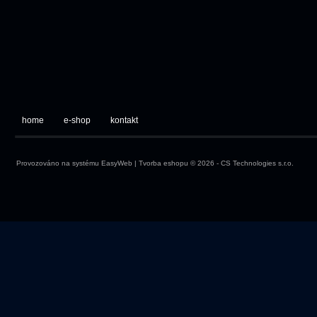
home
e-shop
kontakt
Provozováno na systému
EasyWeb
|
Tvorba eshopu
© 2026 - CS Technologies s.r.o.