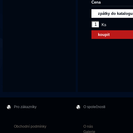
Cena
zpátky do katalogu
Ks
koupit
Pro zákazníky
O společnosti
Obchodní podmínky
O nás
Galerie