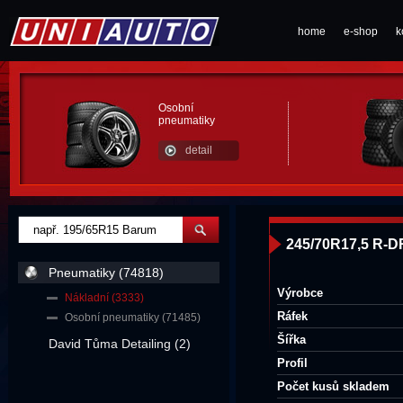
home
e-shop
k
Osobní
pneumatiky
detail
245/70R17,5 R-D
Pneumatiky (74818)
Výrobce
Nákladní (3333)
Ráfek
Osobní pneumatiky (71485)
Šířka
David Tůma Detailing (2)
Profil
Počet kusů skladem