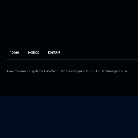
home
e-shop
kontakt
Provozováno na systému
EasyWeb
|
Tvorba eshopu
© 2026 - CS Technologies s.r.o.