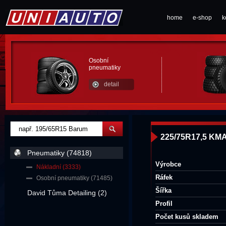
home
e-shop
k
Osobní
pneumatiky
detail
225/75R17,5 KM
Pneumatiky (74818)
Výrobce
Nákladní (3333)
Ráfek
Osobní pneumatiky (71485)
Šířka
David Tůma Detailing (2)
Profil
Počet kusů skladem