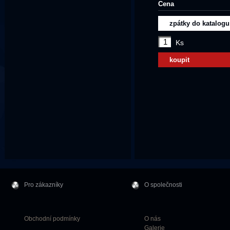
Cena
zpátky do katalogu
Ks
koupit
Pro zákazníky
O společnosti
Obchodní podmínky
O nás
Galerie