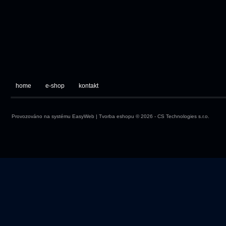
home
e-shop
kontakt
Provozováno na systému
EasyWeb
|
Tvorba eshopu
© 2026 - CS Technologies s.r.o.