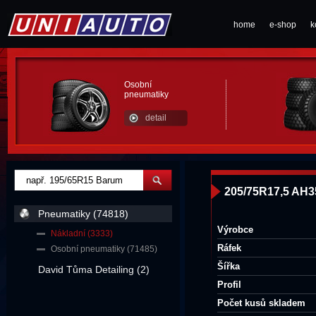
home
e-shop
k
Osobní
pneumatiky
detail
205/75R17,5 AH
Pneumatiky (74818)
Výrobce
Nákladní (3333)
Ráfek
Osobní pneumatiky (71485)
Šířka
David Tůma Detailing (2)
Profil
Počet kusů skladem