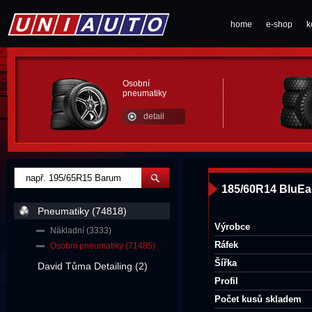
home
e-shop
k
Osobní
pneumatiky
detail
185/60R14 BluE
Pneumatiky (74818)
Výrobce
Nákladní (3333)
Ráfek
Osobní pneumatiky (71485)
Šířka
David Tůma Detailing (2)
Profil
Počet kusů skladem