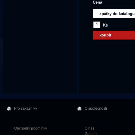
Cena
zpátky do katalogu
Ks
koupit
Pro zákazníky
O společnosti
Obchodní podmínky
O nás
Galerie