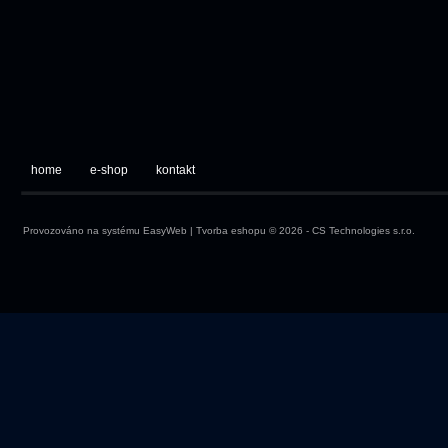
home
e-shop
kontakt
Provozováno na systému
EasyWeb
|
Tvorba eshopu
© 2026 - CS Technologies s.r.o.