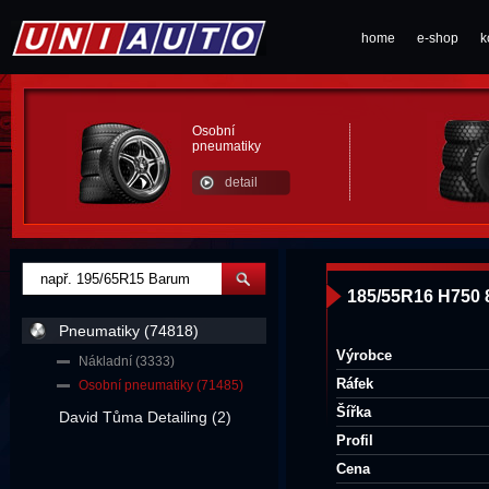
home
e-shop
k
Osobní
pneumatiky
detail
185/55R16 H750
Pneumatiky (74818)
Výrobce
Nákladní (3333)
Ráfek
Osobní pneumatiky (71485)
Šířka
David Tůma Detailing (2)
Profil
Cena