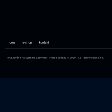
home
e-shop
kontakt
Provozováno na systému
EasyWeb
|
Tvorba eshopu
© 2026 - CS Technologies s.r.o.