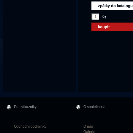
zpátky do katalogu
Ks
koupit
Pro zákazníky
O společnosti
Obchodní podmínky
O nás
Galerie