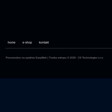
home
e-shop
kontakt
Provozováno na systému
EasyWeb
|
Tvorba eshopu
© 2026 - CS Technologies s.r.o.