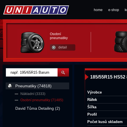
home
e-shop
k
Osobní
pneumatiky
detail
185/55R15 HS52
Pneumatiky (74818)
Výrobce
Nákladní (3333)
Ráfek
Osobní pneumatiky (71485)
Šířka
David Tůma Detailing (2)
Profil
Počet kusů skladem