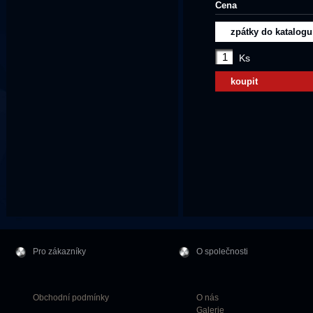
Cena
zpátky do katalogu
Ks
koupit
Pro zákazníky
O společnosti
Obchodní podmínky
O nás
Galerie