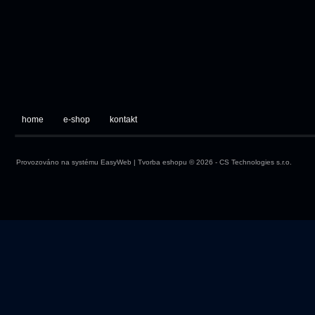
home
e-shop
kontakt
Provozováno na systému
EasyWeb
|
Tvorba eshopu
© 2026 - CS Technologies s.r.o.