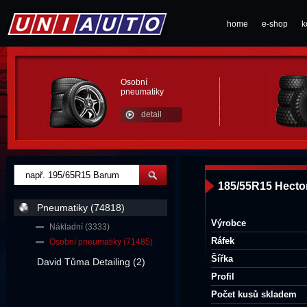
home
e-shop
k
Osobní
pneumatiky
detail
185/55R15 Hecto
Pneumatiky (74818)
Výrobce
Nákladní (3333)
Ráfek
Osobní pneumatiky (71485)
Šířka
David Tůma Detailing (2)
Profil
Počet kusů skladem