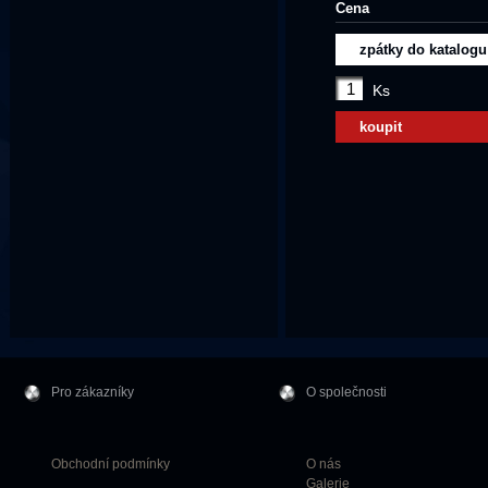
Cena
zpátky do katalogu
Ks
koupit
Pro zákazníky
O společnosti
Obchodní podmínky
O nás
Galerie