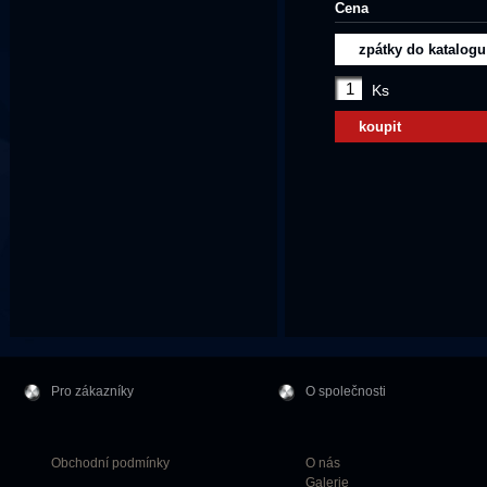
Cena
zpátky do katalogu
Ks
koupit
Pro zákazníky
O společnosti
Obchodní podmínky
O nás
Galerie