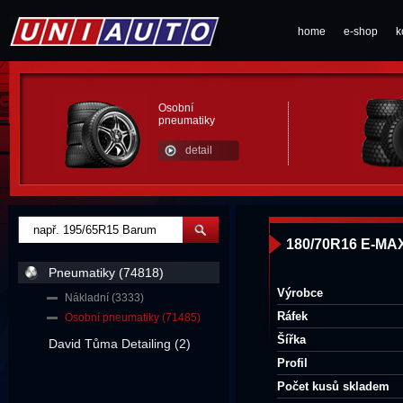
home
e-shop
k
Osobní
pneumatiky
detail
180/70R16 E-MAX
Pneumatiky (74818)
Výrobce
Nákladní (3333)
Ráfek
Osobní pneumatiky (71485)
Šířka
David Tůma Detailing (2)
Profil
Počet kusů skladem