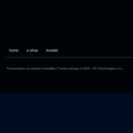
home
e-shop
kontakt
Provozováno na systému
EasyWeb
|
Tvorba eshopu
© 2026 - CS Technologies s.r.o.