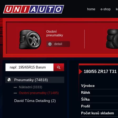
home
e-shop
k
Osobní
pneumatiky
detail
180/55 ZR17 T31
Pneumatiky (74818)
Výrobce
Nákladní (3333)
Ráfek
Osobní pneumatiky (71485)
Šířka
David Tůma Detailing (2)
Profil
Počet kusů skladem