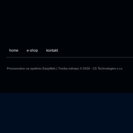
home
e-shop
kontakt
Provozováno na systému
EasyWeb
|
Tvorba eshopu
© 2026 - CS Technologies s.r.o.