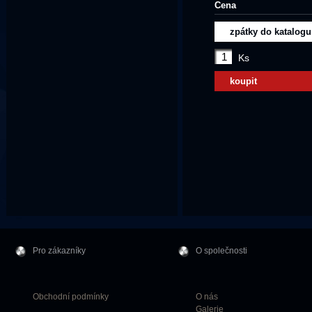
Cena
zpátky do katalogu
Ks
koupit
Pro zákazníky
O společnosti
Obchodní podmínky
O nás
Galerie