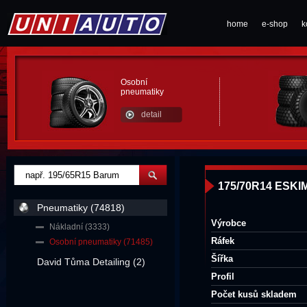
home
e-shop
k
Osobní
pneumatiky
detail
175/70R14 ESKI
Pneumatiky (74818)
Výrobce
Nákladní (3333)
Ráfek
Osobní pneumatiky (71485)
Šířka
David Tůma Detailing (2)
Profil
Počet kusů skladem