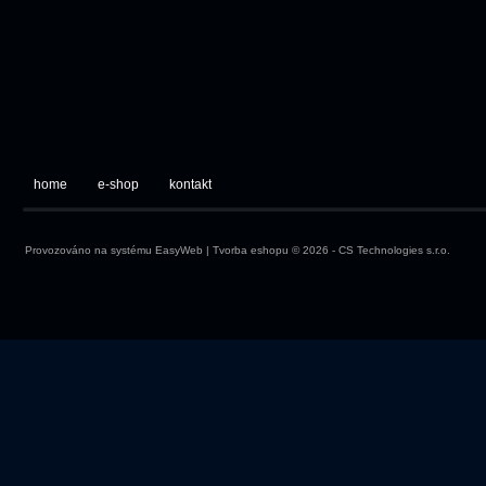
home
e-shop
kontakt
Provozováno na systému
EasyWeb
|
Tvorba eshopu
© 2026 - CS Technologies s.r.o.