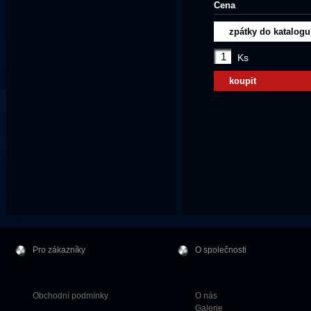
Cena
zpátky do katalogu
Ks
koupit
Pro zákazníky
O společnosti
Obchodní podmínky
O nás
Galerie