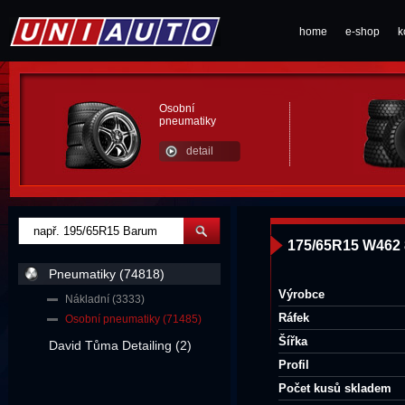
home
e-shop
k
Osobní
pneumatiky
detail
175/65R15 W462
Pneumatiky (74818)
Výrobce
Nákladní (3333)
Ráfek
Osobní pneumatiky (71485)
Šířka
David Tůma Detailing (2)
Profil
Počet kusů skladem