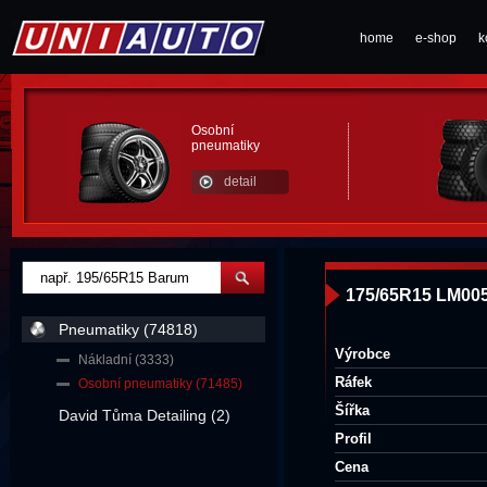
home
e-shop
k
Osobní
pneumatiky
detail
175/65R15 LM005
Pneumatiky (74818)
Výrobce
Nákladní (3333)
Ráfek
Osobní pneumatiky (71485)
Šířka
David Tůma Detailing (2)
Profil
Cena