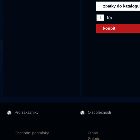
zpátky do katalogu
Ks
koupit
Pro zákazníky
O společnosti
Obchodní podmínky
O nás
Galerie