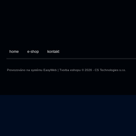
home
e-shop
kontakt
Provozováno na systému
EasyWeb
|
Tvorba eshopu
© 2026 - CS Technologies s.r.o.