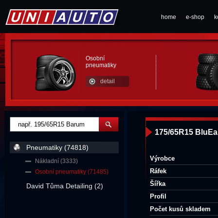
home
e-shop
k
Osobní
pneumatiky
detail
175/65R15 BluEa
Pneumatiky (74818)
Výrobce
Nákladní (3333)
Ráfek
Osobní pneumatiky (71485)
Šířka
David Tůma Detailing (2)
Profil
Počet kusů skladem