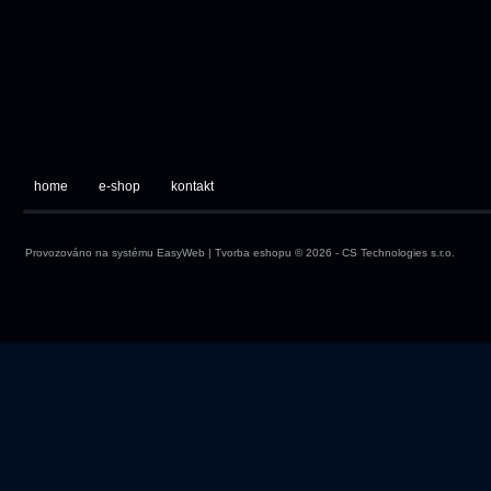
home
e-shop
kontakt
Provozováno na systému
EasyWeb
|
Tvorba eshopu
© 2026 - CS Technologies s.r.o.