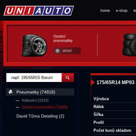
home
e-shop
k
Osobní
pneumatiky
detail
175/65R14 MP93
Pneumatiky (74818)
Výrobce
Nákladní (3333)
Ráfek
Osobní pneumatiky (71485)
Šířka
David Tůma Detailing (2)
Profil
Počet kusů skladem