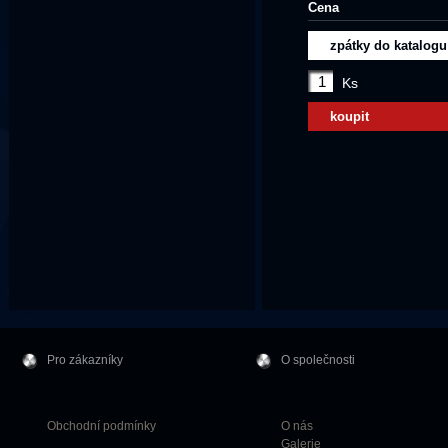
Cena
zpátky do katalogu
Ks
koupit
Pro zákazníky
O společnosti
Obchodní podmínky
O nás
Galerie