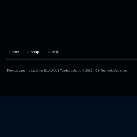
home
e-shop
kontakt
Provozováno na systému
EasyWeb
|
Tvorba eshopu
© 2026 - CS Technologies s.r.o.