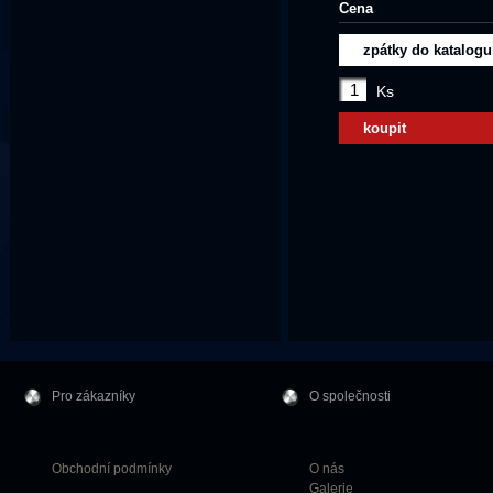
Cena
zpátky do katalogu
Ks
koupit
Pro zákazníky
O společnosti
Obchodní podmínky
O nás
Galerie