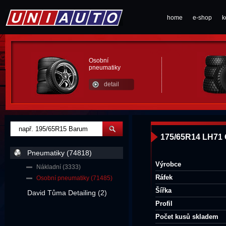
home
e-shop
k
Osobní
pneumatiky
detail
175/65R14 LH71 
Pneumatiky (74818)
Výrobce
Nákladní (3333)
Ráfek
Osobní pneumatiky (71485)
Šířka
David Tůma Detailing (2)
Profil
Počet kusů skladem