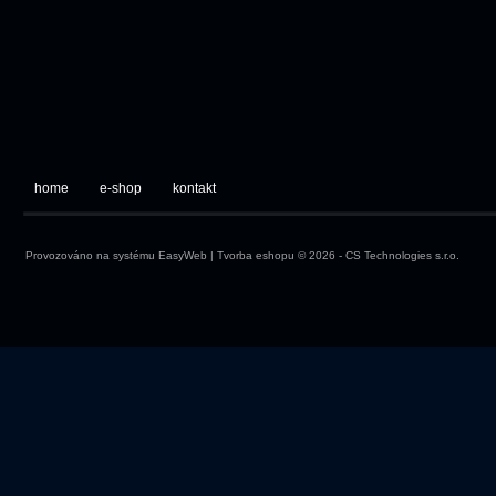
home
e-shop
kontakt
Provozováno na systému
EasyWeb
|
Tvorba eshopu
© 2026 - CS Technologies s.r.o.