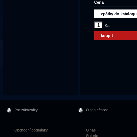
Cena
zpátky do katalogu
Ks
koupit
Pro zákazníky
O společnosti
Obchodní podmínky
O nás
Galerie