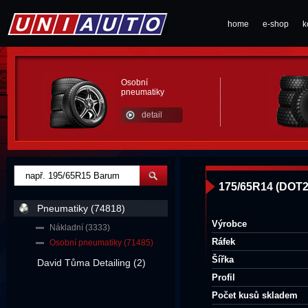
home
e-shop
k
Osobní
pneumatiky
detail
175/65R14 (DOT
Pneumatiky (74818)
Výrobce
Nákladní (3333)
Ráfek
Osobní pneumatiky (71485)
Šířka
David Tůma Detailing (2)
Profil
Počet kusů skladem