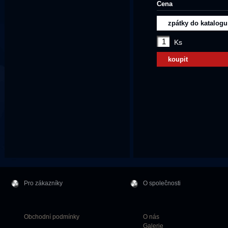
Cena
zpátky do katalogu
Ks
koupit
Pro zákazníky
O společnosti
Obchodní podmínky
O nás
Galerie