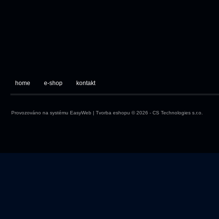
home
e-shop
kontakt
Provozováno na systému
EasyWeb
|
Tvorba eshopu
© 2026 - CS Technologies s.r.o.