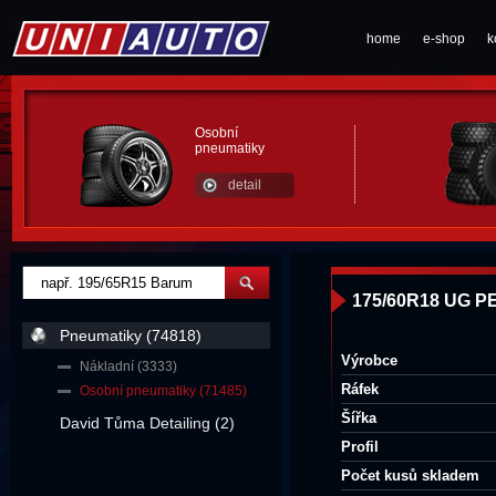
home
e-shop
k
Osobní
pneumatiky
detail
175/60R18 UG 
Pneumatiky (74818)
Výrobce
Nákladní (3333)
Ráfek
Osobní pneumatiky (71485)
Šířka
David Tůma Detailing (2)
Profil
Počet kusů skladem