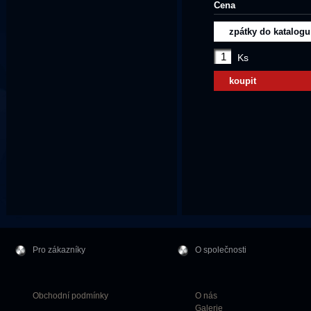
Cena
zpátky do katalogu
Ks
koupit
Pro zákazníky
O společnosti
Obchodní podmínky
O nás
Galerie