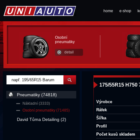
home
e-shop
k
Osobní
pneumatiky
detail
175/55R15 H750
Pneumatiky (74818)
Výrobce
Nákladní (3333)
Ráfek
Osobní pneumatiky (71485)
Šířka
David Tůma Detailing (2)
Profil
Počet kusů skladem