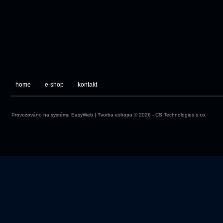
home
e-shop
kontakt
Provozováno na systému
EasyWeb
|
Tvorba eshopu
© 2026 - CS Technologies s.r.o.