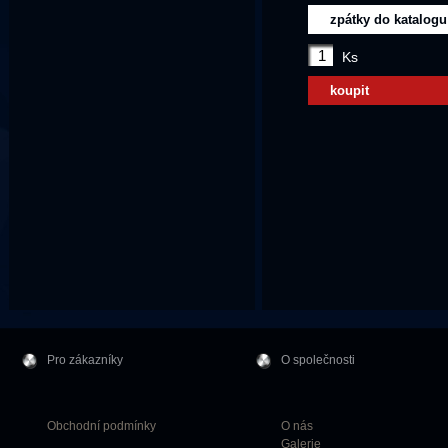
zpátky do katalogu
Ks
koupit
Pro zákazníky
O společnosti
Obchodní podmínky
O nás
Galerie