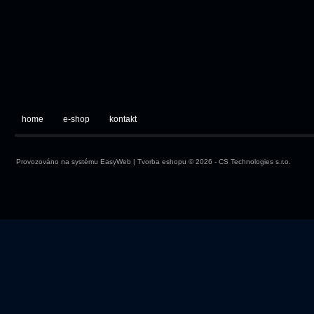
home
e-shop
kontakt
Provozováno na systému
EasyWeb
|
Tvorba eshopu
© 2026 - CS Technologies s.r.o.