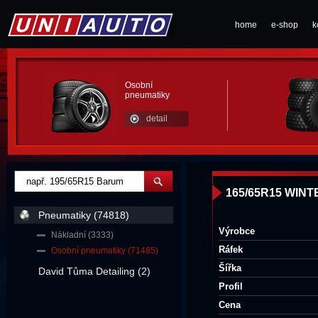
home
e-shop
k
Osobní
pneumatiky
detail
165/65R15 WINT
Pneumatiky (74818)
Výrobce
Nákladní (3333)
Ráfek
Osobní pneumatiky (71485)
Šířka
David Tůma Detailing (2)
Profil
Cena