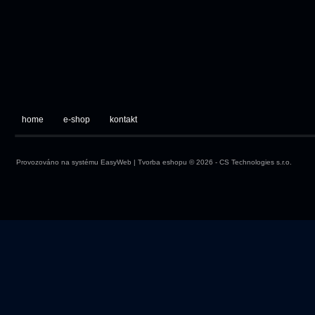
home
e-shop
kontakt
Provozováno na systému
EasyWeb
|
Tvorba eshopu
© 2026 - CS Technologies s.r.o.