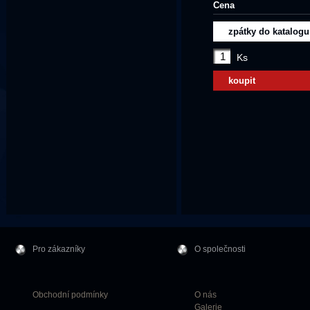
Cena
zpátky do katalogu
Ks
koupit
Pro zákazníky
O společnosti
Obchodní podmínky
O nás
Galerie