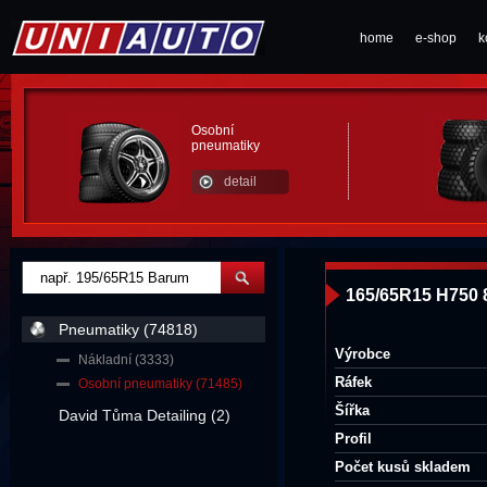
home
e-shop
k
Osobní
pneumatiky
detail
165/65R15 H750
Pneumatiky (74818)
Výrobce
Nákladní (3333)
Ráfek
Osobní pneumatiky (71485)
Šířka
David Tůma Detailing (2)
Profil
Počet kusů skladem