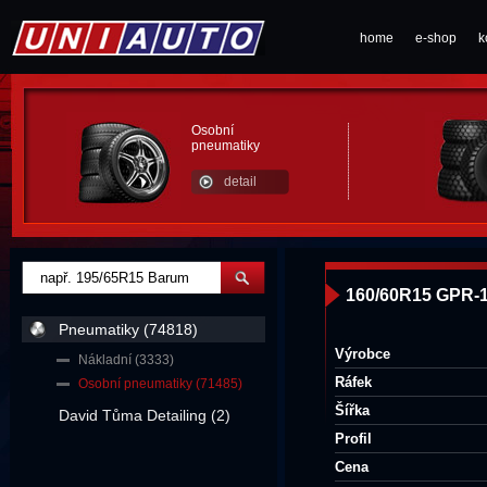
home
e-shop
k
Osobní
pneumatiky
detail
160/60R15 GPR-1
Pneumatiky (74818)
Výrobce
Nákladní (3333)
Ráfek
Osobní pneumatiky (71485)
Šířka
David Tůma Detailing (2)
Profil
Cena