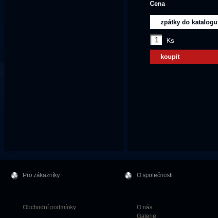
Cena
zpátky do katalogu
Ks
koupit
Pro zákazníky
O společnosti
Obchodní podmínky
O nás
Galerie