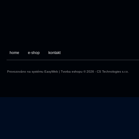
home
e-shop
kontakt
Provozováno na systému
EasyWeb
|
Tvorba eshopu
© 2026 - CS Technologies s.r.o.