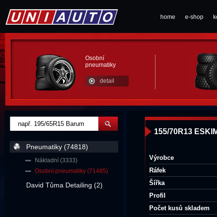
home
e-shop
k
Osobní
pneumatiky
detail
155/70R13 ESKI
Pneumatiky (74818)
Výrobce
Nákladní (3333)
Ráfek
Osobní pneumatiky (71485)
Šířka
David Tůma Detailing (2)
Profil
Počet kusů skladem