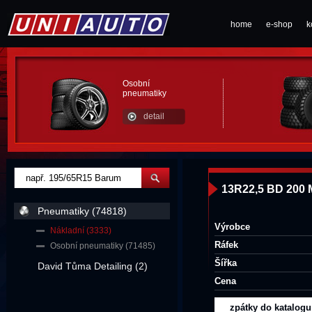
home
e-shop
k
Osobní
pneumatiky
detail
13R22,5 BD 200
Pneumatiky (74818)
Výrobce
Nákladní (3333)
Ráfek
Osobní pneumatiky (71485)
Šířka
David Tůma Detailing (2)
Cena
zpátky do katalogu