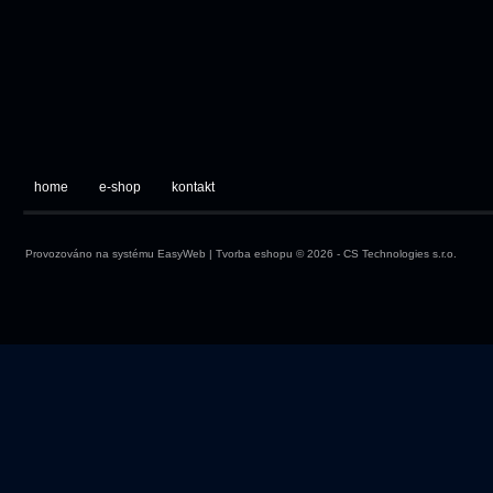
home
e-shop
kontakt
Provozováno na systému
EasyWeb
|
Tvorba eshopu
© 2026 - CS Technologies s.r.o.