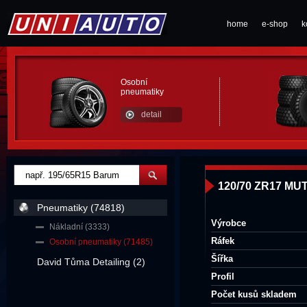
home
e-shop
k
Osobní
pneumatiky
detail
120/70 ZR17 MU
Pneumatiky (74818)
Výrobce
Nákladní (3333)
Ráfek
Osobní pneumatiky (71485)
Šířka
David Tůma Detailing (2)
Profil
Počet kusů skladem