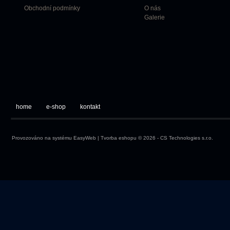
Obchodní podmínky
O nás
Galerie
home
e-shop
kontakt
Provozováno na systému
EasyWeb
|
Tvorba eshopu
© 2026 - CS Technologies s.r.o.