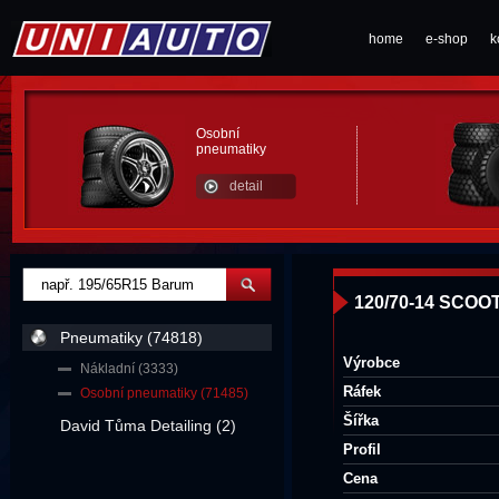
home
e-shop
k
Osobní
pneumatiky
detail
120/70-14 SCOO
Pneumatiky (74818)
Výrobce
Nákladní (3333)
Ráfek
Osobní pneumatiky (71485)
Šířka
David Tůma Detailing (2)
Profil
Cena