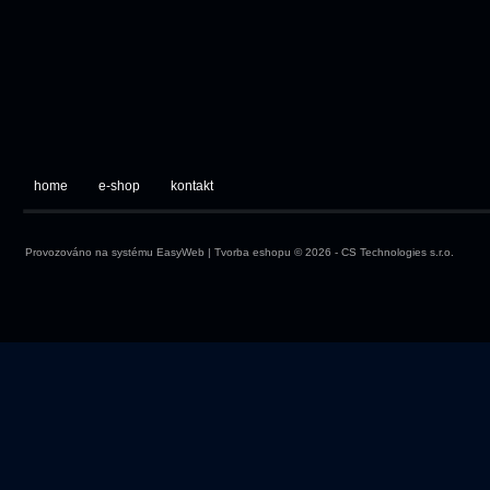
home
e-shop
kontakt
Provozováno na systému
EasyWeb
|
Tvorba eshopu
© 2026 - CS Technologies s.r.o.