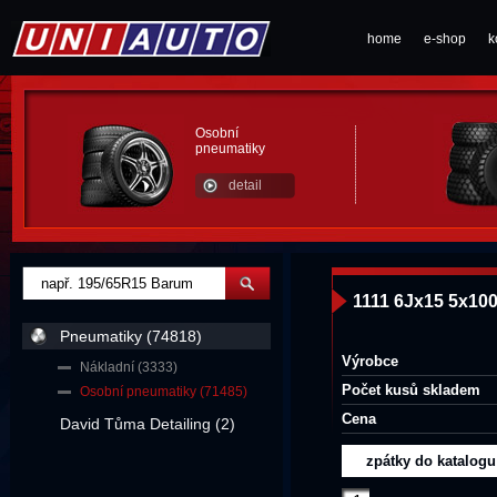
home
e-shop
k
Osobní
pneumatiky
detail
1111 6Jx15 5x100
Pneumatiky (74818)
Výrobce
Nákladní (3333)
Počet kusů skladem
Osobní pneumatiky (71485)
Cena
David Tůma Detailing (2)
zpátky do katalogu