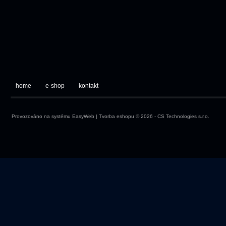
home
e-shop
kontakt
Provozováno na systému
EasyWeb
|
Tvorba eshopu
© 2026 - CS Technologies s.r.o.