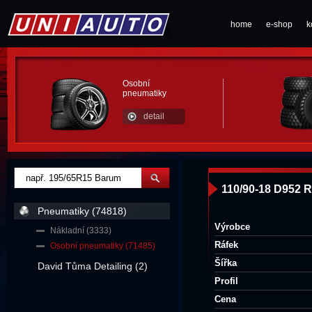
home
e-shop
k
Osobní
pneumatiky
detail
110/90-18 D952 
Pneumatiky (74818)
Výrobce
Nákladní (3333)
Ráfek
Osobní pneumatiky (71485)
Šířka
David Tůma Detailing (2)
Profil
Cena