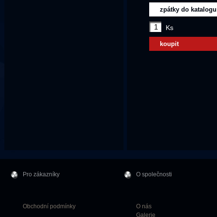
zpátky do katalogu
Ks
koupit
Pro zákazníky
O společnosti
Obchodní podmínky
O nás
Galerie