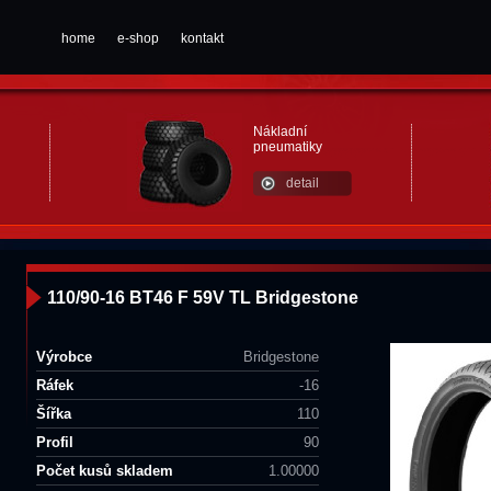
home
e-shop
kontakt
Nákladní
pneumatiky
detail
110/90-16 BT46 F 59V TL Bridgestone
Výrobce
Bridgestone
Ráfek
-16
Šířka
110
Profil
90
Počet kusů skladem
1.00000