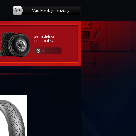
Váš
košík
je prázdný
potřebujete poradit?
Zemědělské
pneumatiky
detail