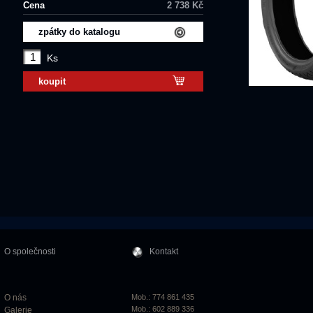
Cena
2 738 Kč
zpátky do katalogu
Ks
koupit
O společnosti
Kontakt
O nás
Mob.: 774 861 435
Mob.: 602 889 336
Galerie