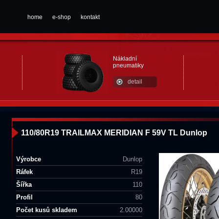
home
e-shop
kontakt
Nákladní
pneumatiky
detail
110/80R19 TRAILMAX MERIDIAN F 59V TL Dunlop
Výrobce
Dunlop
Ráfek
R19
Šířka
110
Profil
80
Počet kusů skladem
2.00000