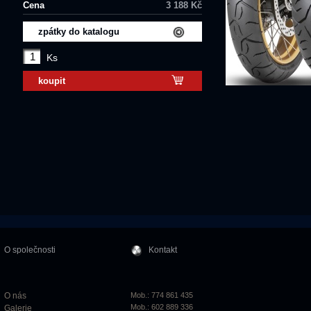
Cena
3 188 Kč
zpátky do katalogu
Ks
koupit
O společnosti
Kontakt
O nás
Mob.: 774 861 435
Mob.: 602 889 336
Galerie