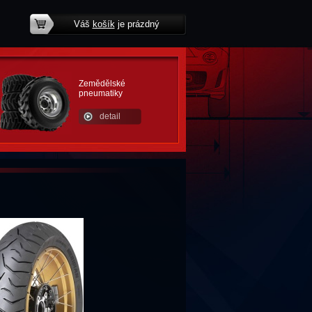
Váš
košík
je prázdný
potřebujete poradit?
Zemědělské
pneumatiky
detail